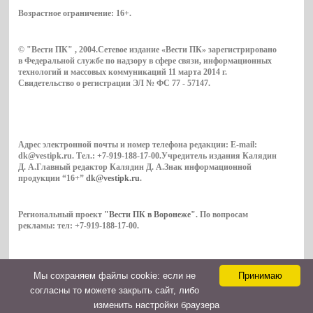
Возрастное ограничение:
16+
.
© "Вести ПК" , 2004.Сетевое издание «Вести ПК» зарегистрировано
в Федеральной службе по надзору в сфере связи, информационных
технологий и массовых коммуникаций 11 марта 2014 г.
Свидетельство о регистрации ЭЛ № ФС 77 - 57147.
Адрес электронной почты и номер телефона редакции: E-mail:
dk@vestipk.ru. Тел.: +7-919-188-17-00.Учредитель издания Калядин
Д. А.Главный редактор Калядин Д. А.Знак информационной
продукции “16+”
dk@vestipk.ru
.
Региональный проект
"Вести ПК в Воронеже"
. По вопросам
рекламы: тел: +7-919-188-17-00.
Мы cохраняем файлы cookie: если не
Принимаю
Copyright © 2026. ВестиПК в Воронеже
согласны то можете закрыть сайт, либо
Контакты
изменить настройки браузера