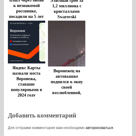
плыл через океан
Элитный гроб за
к незнакомой
1,2 миллиона с
россиянке,
кристаллами
посадили на 5 лет
Swarovski
выставили на
продажу в
Воронеже
Яндекс Карты
Воронежец на
назвали места
автовышке
Воронежа,
поднялся к окну
ставшие
своей
популярными в
возлюбленной,
2024 году
чтобы сделать ей
предложение
Добавить комментарий
Для отправки комментария вам необходимо
авторизоваться
.