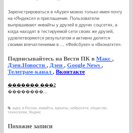
Зарегистрироваться в «Ауре» можно только имея почту
на «Яндексе» и приглашение. Пользователи
выпрашивают инвайты у друзей в других соцсетях, а
когда находят в тестируемой сети своих же друзей,
удовлетворяются результатом и активно делятся
своими впечатлениями в … «Фейсбуке» и «Вконаткте».
Подписывайтесь на Вести ПК в
Макс
,
Дзен.Новости
,
Дзен
,
Google News
,
Телеграм-канал
,
Вконтакте
������� ���2
��������...
аура
,
в России
,
инвайты
,
курьезы
,
нейросети
,
общество
,
технологии
,
Яндекс
Похожие записи