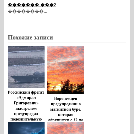
������� ���2
��������...
Похожие записи
Российский фрегат
«Адмирал
Воронежцев
Григорович»
предупредили о
выстрелом
магнитной буре,
предупредил
которая
подозрительную
обрушится с 12 по
яхту в Ла-Манше
13 июня