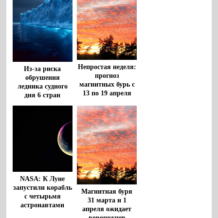
Непростая неделя:
Из-за риска
прогноз
обрушения
магнитных бурь с
ледника судного
13 по 19 апреля
дня 6 стран
находятся под
угрозой
затопления
NASA: К Луне
запустили корабль
Магнитная буря
с четырьмя
31 марта и 1
астронавтами
апреля ожидает
воронежцев