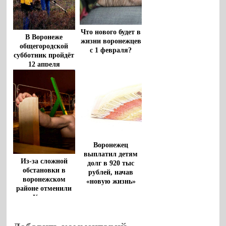
Что нового будет в
В Воронеже
жизни воронежцев
общегородской
с 1 февраля?
субботник пройдёт
12 апреля
Воронежец
выплатил детям
Из-за сложной
долг в 920 тыс
обстановки в
рублей, начав
воронежском
«новую жизнь»
районе отменили
на Крещение
массовые купания