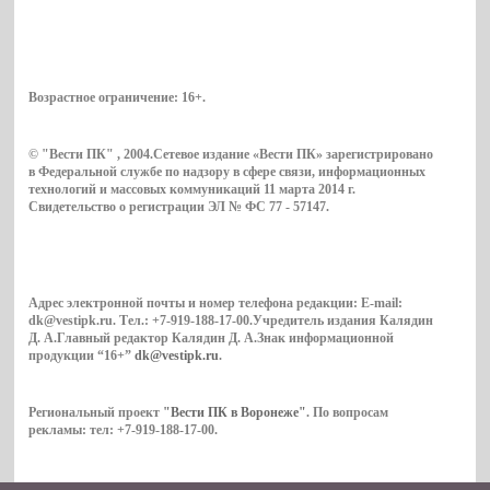
Возрастное ограничение:
16+
.
© "Вести ПК" , 2004.Сетевое издание «Вести ПК» зарегистрировано
в Федеральной службе по надзору в сфере связи, информационных
технологий и массовых коммуникаций 11 марта 2014 г.
Свидетельство о регистрации ЭЛ № ФС 77 - 57147.
Адрес электронной почты и номер телефона редакции: E-mail:
dk@vestipk.ru. Тел.: +7-919-188-17-00.Учредитель издания Калядин
Д. А.Главный редактор Калядин Д. А.Знак информационной
продукции “16+”
dk@vestipk.ru
.
Региональный проект
"Вести ПК в Воронеже"
. По вопросам
рекламы: тел: +7-919-188-17-00.