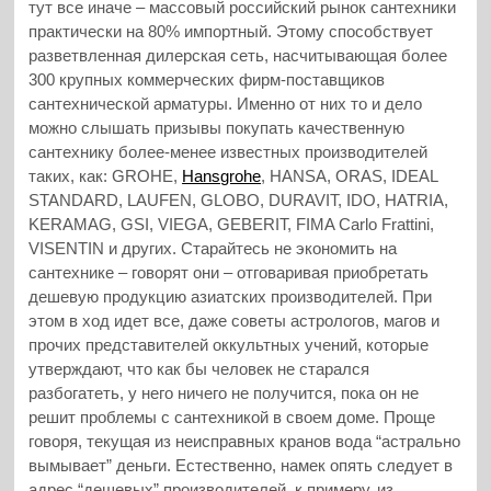
тут все иначе – массовый российский рынок сантехники
практически на 80% импортный. Этому способствует
разветвленная дилерская сеть, насчитывающая более
300 крупных коммерческих фирм-поставщиков
сантехнической арматуры. Именно от них то и дело
можно слышать призывы покупать качественную
сантехнику более-менее известных производителей
таких, как: GROHE,
Hansgrohe
, HANSA, ORAS, IDEAL
STANDARD, LAUFEN, GLOBO, DURAVIT, IDO, HATRIA,
KERAMAG, GSI, VIEGA, GEBERIT, FIMA Carlo Frattini,
VISENTIN и других. Старайтесь не экономить на
сантехнике – говорят они – отговаривая приобретать
дешевую продукцию азиатских производителей. При
этом в ход идет все, даже советы астрологов, магов и
прочих представителей оккультных учений, которые
утверждают, что как бы человек не старался
разбогатеть, у него ничего не получится, пока он не
решит проблемы с сантехникой в своем доме. Проще
говоря, текущая из неисправных кранов вода “астрально
вымывает” деньги. Естественно, намек опять следует в
адрес “дешевых” производителей, к примеру, из