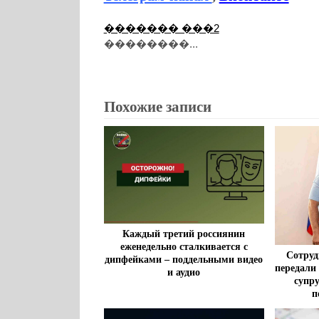
������� ���2
��������...
Похожие записи
Каждый третий россиянин
еженедельно сталкивается с
Сотруд
дипфейками – поддельными видео
передали
и аудио
супр
п