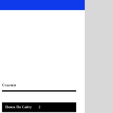
Ссылки
Поиск По Сайту
2