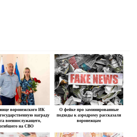
нице воронежского ИК
О фейке про заминированные
 государственную награду
подходы к аэродрому рассказали
уга военнослужащего,
воронежцам
огибшего на СВО