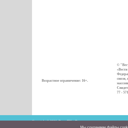
© "Вес
«Вести
Федера
связи,
Возрастное ограничение:
16+
.
массов
Свидет
77 - 57
Copyright © 2026. ВестиПК в Воронеже
Мы cохраняем файлы cookie