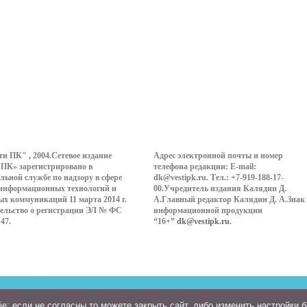
ти ПК" , 2004.Сетевое издание
Адрес электронной почты и номер
 ПК» зарегистрировано в
телефона редакции: E-mail:
льной службе по надзору в сфере
dk@vestipk.ru. Тел.: +7-919-188-17-
 информационных технологий и
00.Учредитель издания Калядин Д.
ых коммуникаций 11 марта 2014 г.
А.Главный редактор Калядин Д. А.Знак
ельство о регистрации ЭЛ № ФС
информационной продукции
147.
“16+”
dk@vestipk.ru
.
: если не согласны то можете закрыть сайт, либо изменить настройки 