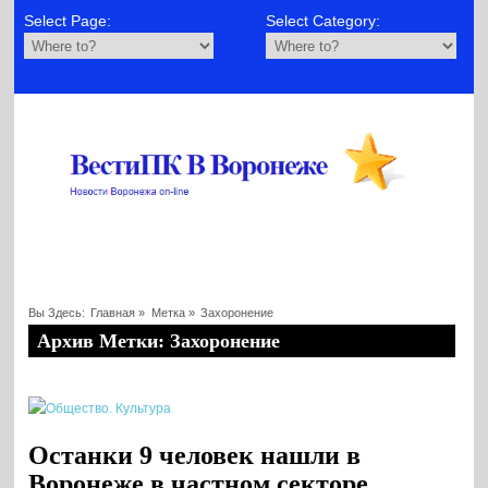
Select Page:
Select Category:
Вы Здесь:
Главная
»
Метка »
Захоронение
Архив Метки: Захоронение
Останки 9 человек нашли в
Воронеже в частном секторе