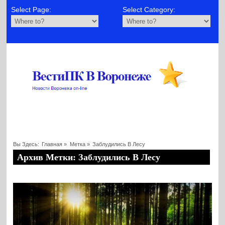
Select Page:
Select Category:
Вы Здесь:
Главная
»
Метка »
Заблудились В Лесу
Архив Метки: Заблудились В Лесу