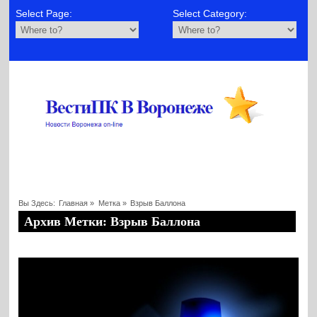
Select Page:
Select Category:
Вы Здесь:
Главная
»
Метка »
Взрыв Баллона
Архив Метки: Взрыв Баллона