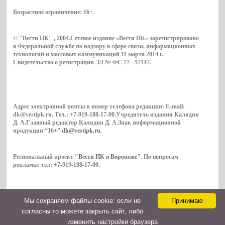
Возрастное ограничение:
16+
.
© "Вести ПК" , 2004.Сетевое издание «Вести ПК» зарегистрировано
в Федеральной службе по надзору в сфере связи, информационных
технологий и массовых коммуникаций 11 марта 2014 г.
Свидетельство о регистрации ЭЛ № ФС 77 - 57147.
Адрес электронной почты и номер телефона редакции: E-mail:
dk@vestipk.ru. Тел.: +7-919-188-17-00.Учредитель издания Калядин
Д. А.Главный редактор Калядин Д. А.Знак информационной
продукции “16+”
dk@vestipk.ru
.
Региональный проект
"Вести ПК в Воронеже"
. По вопросам
рекламы: тел: +7-919-188-17-00.
Мы cохраняем файлы cookie: если не
Принимаю
Copyright © 2026. ВестиПК в Воронеже
согласны то можете закрыть сайт, либо
Контакты
изменить настройки браузера