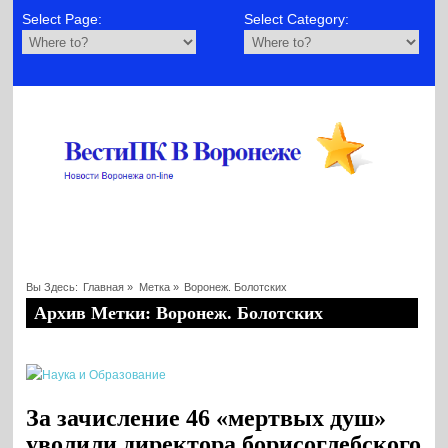
Select Page:
Select Category:
Вы Здесь:
Главная
»
Метка »
Воронеж. Болотских
Архив Метки: Воронеж. Болотских
За зачисление 46 «мертвых душ»
уволили директора борисоглебского