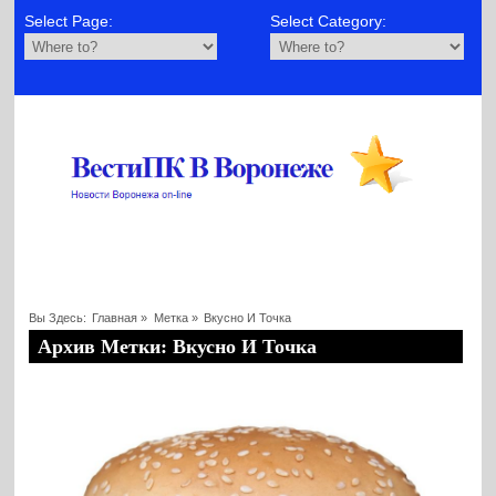
Select Page:
Select Category:
Вы Здесь:
Главная
»
Метка »
Вкусно И Точка
Архив Метки: Вкусно И Точка