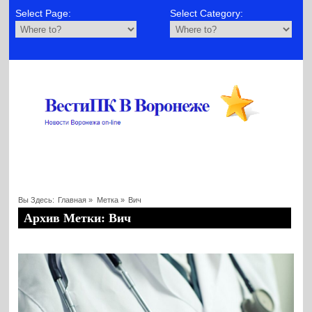
Select Page:
Select Category:
Вы Здесь:
Главная
»
Метка »
Вич
Архив Метки: Вич