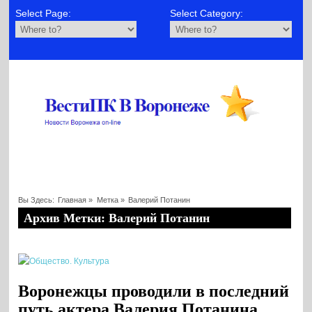
Select Page:
Select Category:
Вы Здесь:
Главная
»
Метка »
Валерий Потанин
Архив Метки: Валерий Потанин
Воронежцы проводили в последний
путь актера Валерия Потанина