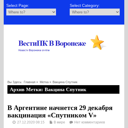
Select Page:
Select Category:
Вы Здесь:
Главная
»
Метка »
Вакцина Спутник
Архив Метки: Вакцина Спутник
В Аргентине начнется 29 декабря
вакцинация «Спутником V»
27.12.2020 08:15
В мире
Нет комментариев