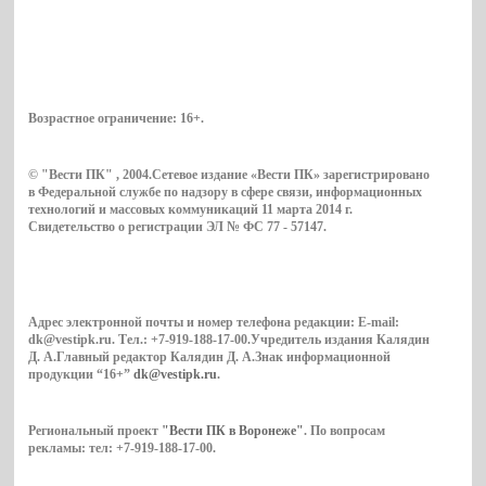
Возрастное ограничение:
16+
.
© "Вести ПК" , 2004.Сетевое издание «Вести ПК» зарегистрировано
в Федеральной службе по надзору в сфере связи, информационных
технологий и массовых коммуникаций 11 марта 2014 г.
Свидетельство о регистрации ЭЛ № ФС 77 - 57147.
Адрес электронной почты и номер телефона редакции: E-mail:
dk@vestipk.ru. Тел.: +7-919-188-17-00.Учредитель издания Калядин
Д. А.Главный редактор Калядин Д. А.Знак информационной
продукции “16+”
dk@vestipk.ru
.
Региональный проект
"Вести ПК в Воронеже"
. По вопросам
рекламы: тел: +7-919-188-17-00.