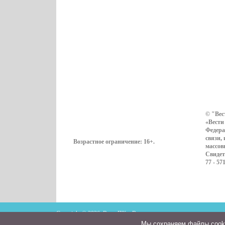
© "Вес
«Вести
Федера
связи,
Возрастное ограничение:
16+
.
массов
Свидет
77 - 57
Copyright © 2026. ВестиПК в Воронеже
Мы cохраняем файлы cookie