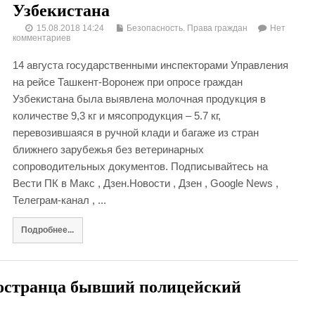
Узбекистана
15.08.2018 14:24
Безопасность. Права граждан
Нет
комментариев
14 августа государственными инспекторами Управления
на рейсе Ташкент-Воронеж при опросе граждан
Узбекистана была выявлена молочная продукция в
количестве 9,3 кг и мясопродукция – 5.7 кг,
перевозившаяся в ручной клади и багаже из стран
ближнего зарубежья без ветеринарных
сопроводительных документов. Подписывайтесь на
Вести ПК в Макс , Дзен.Новости , Дзен , Google News ,
Телеграм-канал , ...
Подробнее...
ностранца бывший полицейский