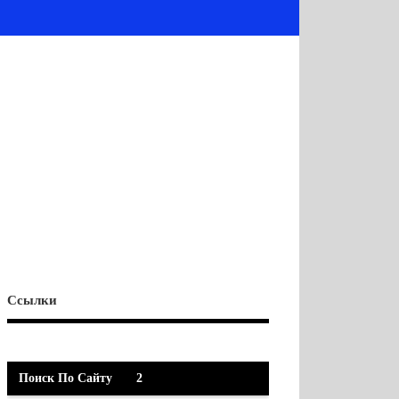
Ссылки
Поиск По Сайту
2