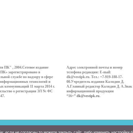
ти ПК" , 2004.Сетевое издание
Адрес электронной почты и номер
 ПК» зарегистрировано в
телефона редакции: E-mail:
льной службе по надзору в сфере
dk@vestipk.ru. Тел.: +7-919-188-17-
 информационных технологий и
00.Учредитель издания Калядин Д.
ых коммуникаций 11 марта 2014 г.
А.Главный редактор Калядин Д. А.Знак
ельство о регистрации ЭЛ № ФС
информационной продукции
147.
“16+”
dk@vestipk.ru
.
: если не согласны то можете закрыть сайт, либо изменить настройки 