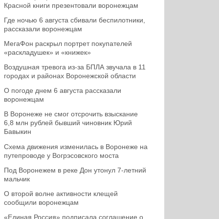
Красной книги презентовали воронежцам
Где ночью 6 августа сбивали беспилотники,
рассказали воронежцам
МегаФон раскрыл портрет покупателей
«раскладушек» и «книжек»
Воздушная тревога из-за БПЛА звучала в 11
городах и районах Воронежской области
О погоде днем 6 августа рассказали
воронежцам
В Воронеже не смог отсрочить взыскание
6,8 млн рублей бывший чиновник Юрий
Бавыкин
Схема движения изменилась в Воронеже на
путепроводе у Вогрэсовского моста
Под Воронежем в реке Дон утонул 7-летний
мальчик
О второй волне активности клещей
сообщили воронежцам
«Единая Россия» подписала соглашение о