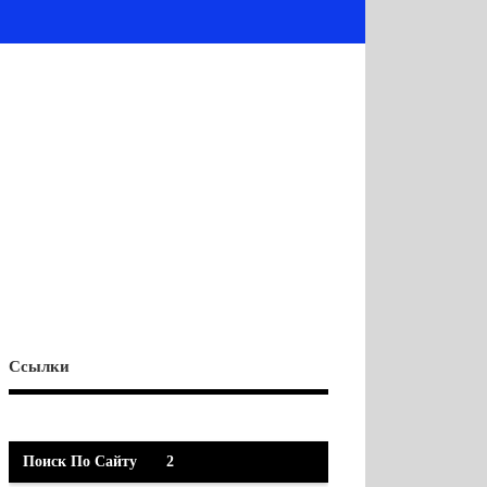
Ссылки
Поиск По Сайту
2