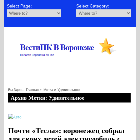
Select Page:
Select Category:
Вы Здесь:
Главная
»
Метка »
Удивительное
Архив Метки: Удивительное
Почти «Тесла»: воронежец собрал
для своих детей электромобиль с