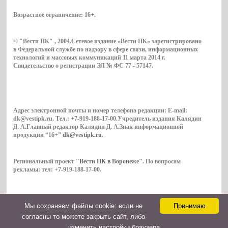
Возрастное ограничение:
16+
.
© "Вести ПК" , 2004.Сетевое издание «Вести ПК» зарегистрировано
в Федеральной службе по надзору в сфере связи, информационных
технологий и массовых коммуникаций 11 марта 2014 г.
Свидетельство о регистрации ЭЛ № ФС 77 - 57147.
Адрес электронной почты и номер телефона редакции: E-mail:
dk@vestipk.ru. Тел.: +7-919-188-17-00.Учредитель издания Калядин
Д. А.Главный редактор Калядин Д. А.Знак информационной
продукции “16+”
dk@vestipk.ru
.
Региональный проект
"Вести ПК в Воронеже"
. По вопросам
рекламы: тел: +7-919-188-17-00.
Мы cохраняем файлы cookie: если не
Принимаю
Copyright © 2026. ВестиПК в Воронеже
согласны то можете закрыть сайт, либо
Контакты
изменить настройки браузера