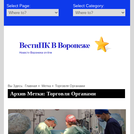
Select Page:
Select Category:
Вы Здесь:
Главная
»
Метка »
Торговля Органами
Архив Метки: Торговля Органами