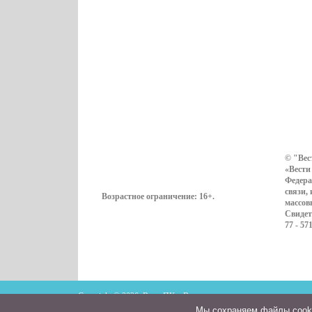
© "Вес
«Вести
Федера
связи,
Возрастное ограничение:
16+
.
массов
Свидет
77 - 57
Copyright © 2026. ВестиПК в Воронеже
Мы cохраняем файлы cookie