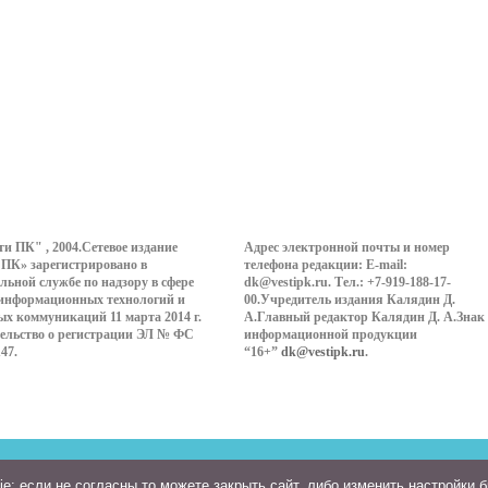
ти ПК" , 2004.Сетевое издание
Адрес электронной почты и номер
 ПК» зарегистрировано в
телефона редакции: E-mail:
льной службе по надзору в сфере
dk@vestipk.ru. Тел.: +7-919-188-17-
 информационных технологий и
00.Учредитель издания Калядин Д.
ых коммуникаций 11 марта 2014 г.
А.Главный редактор Калядин Д. А.Знак
ельство о регистрации ЭЛ № ФС
информационной продукции
147.
“16+”
dk@vestipk.ru
.
: если не согласны то можете закрыть сайт, либо изменить настройки 