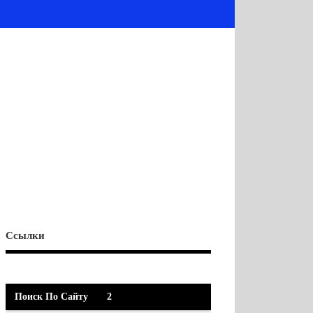
Ссылки
Поиск По Сайту
2