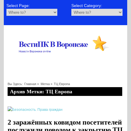
Select Page:
Select Category:
Вы Здесь:
Главная
»
Метка »
ТЦ Европа
Архив Метки: ТЦ Европа
2 заражённых ковидом посетителей
послужили поводом к закрытию ТЦ