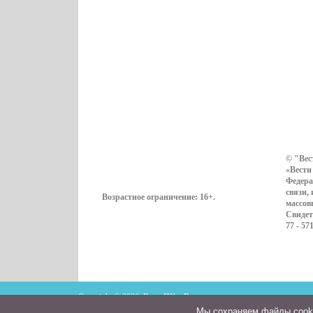
© "Вес
«Вести
Федера
связи,
Возрастное ограничение:
16+
.
массов
Свидет
77 - 57
Copyright © 2026. ВестиПК в Воронеже
Мы cохраняем файлы cookie