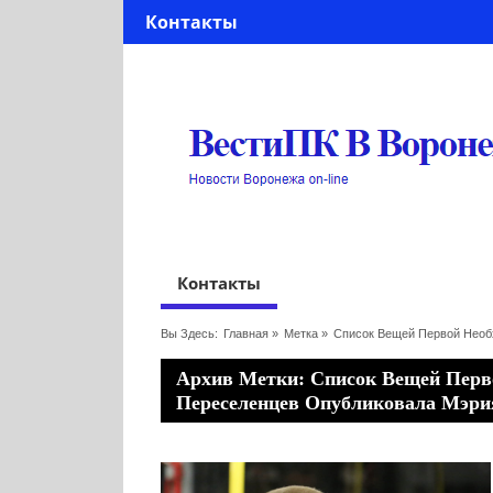
Контакты
Контакты
Вы Здесь:
Главная
»
Метка »
Список Вещей Первой Необ
Архив Метки: Список Вещей Перв
Переселенцев Опубликовала Мэри