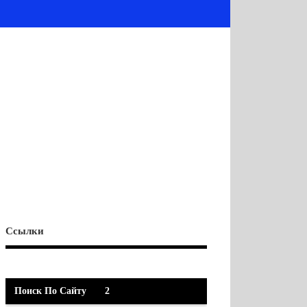
Ссылки
Поиск По Сайту
2