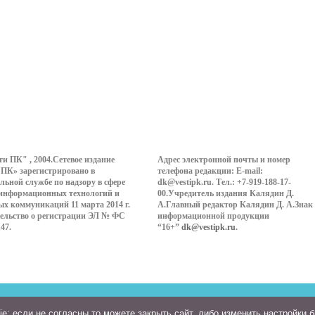
ти ПК" , 2004.Сетевое издание
Адрес электронной почты и номер
 ПК» зарегистрировано в
телефона редакции: E-mail:
льной службе по надзору в сфере
dk@vestipk.ru. Тел.: +7-919-188-17-
 информационных технологий и
00.Учредитель издания Калядин Д.
ых коммуникаций 11 марта 2014 г.
А.Главный редактор Калядин Д. А.Знак
ельство о регистрации ЭЛ № ФС
информационной продукции
147.
“16+”
dk@vestipk.ru
.
: если не согласны то можете закрыть сайт, либо изменить настройки 