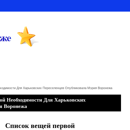
ходимости Для Харьковских Переселенцев Опубликовала Мэрия Воронежа
ой Необходимости Для Харьковских
я Воронежа
Список вещей первой