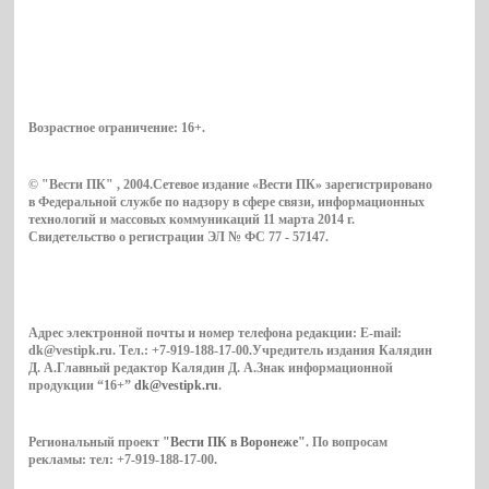
Возрастное ограничение:
16+
.
© "Вести ПК" , 2004.Сетевое издание «Вести ПК» зарегистрировано
в Федеральной службе по надзору в сфере связи, информационных
технологий и массовых коммуникаций 11 марта 2014 г.
Свидетельство о регистрации ЭЛ № ФС 77 - 57147.
Адрес электронной почты и номер телефона редакции: E-mail:
dk@vestipk.ru. Тел.: +7-919-188-17-00.Учредитель издания Калядин
Д. А.Главный редактор Калядин Д. А.Знак информационной
продукции “16+”
dk@vestipk.ru
.
Региональный проект
"Вести ПК в Воронеже"
. По вопросам
рекламы: тел: +7-919-188-17-00.