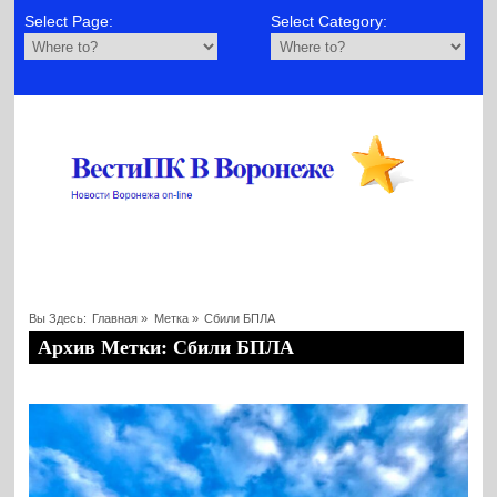
Select Page:
Select Category:
Вы Здесь:
Главная
»
Метка »
Сбили БПЛА
Архив Метки: Сбили БПЛА