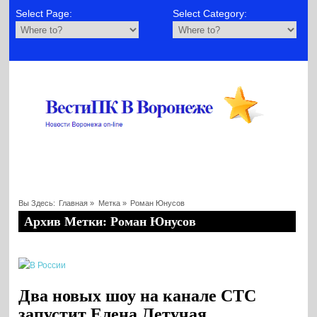
Select Page:
Select Category:
Вы Здесь:
Главная
»
Метка »
Роман Юнусов
Архив Метки: Роман Юнусов
Два новых шоу на канале СТС
запустит Елена Летучая