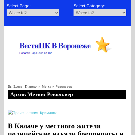
Select Page:
Select Category:
Вы Здесь:
Главная
»
Метка »
Револьвер
Архив Метки: Револьвер
В Калаче у местного жителя
полицейские изъяли боеприпасы и