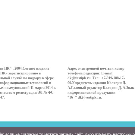
ти ПК" , 2004.Сетевое издание
Адрес электронной почты и номер
 ПК» зарегистрировано в
телефона редакции: E-mail:
льной службе по надзору в сфере
dk@vestipk.ru. Тел.: +7-919-188-17-
 информационных технологий и
00.Учредитель издания Калядин Д.
ых коммуникаций 11 марта 2014 г.
А.Главный редактор Калядин Д. А.Знак
ельство о регистрации ЭЛ № ФС
информационной продукции
147.
“16+”
dk@vestipk.ru
.
: если не согласны то можете закрыть сайт, либо изменить настройки 