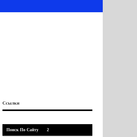
Ссылки
Поиск По Сайту
2