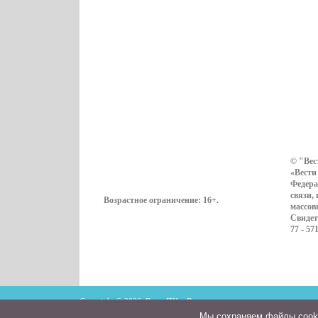
© "Вес
«Вести
Федера
связи,
Возрастное ограничение:
16+
.
массов
Свидет
77 - 57
Copyright © 2026. ВестиПК в Воронеже
Мы cохраняем файлы cookie