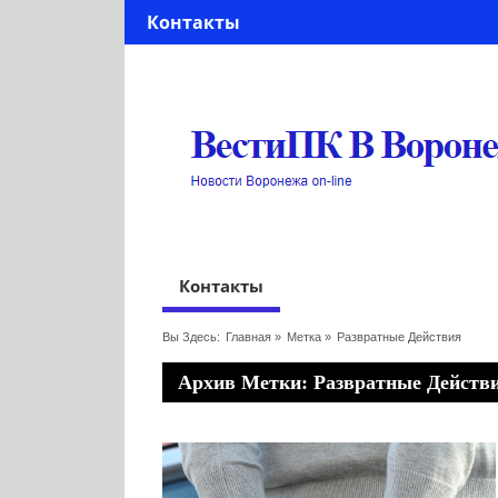
Контакты
Контакты
Вы Здесь:
Главная
»
Метка »
Развратные Действия
Архив Метки: Развратные Действ