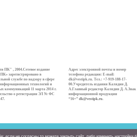
ти ПК" , 2004.Сетевое издание
Адрес электронной почты и номер
 ПК» зарегистрировано в
телефона редакции: E-mail:
льной службе по надзору в сфере
dk@vestipk.ru. Тел.: +7-919-188-17-
 информационных технологий и
00.Учредитель издания Калядин Д.
ых коммуникаций 11 марта 2014 г.
А.Главный редактор Калядин Д. А.Знак
ельство о регистрации ЭЛ № ФС
информационной продукции
147.
“16+”
dk@vestipk.ru
.
: если не согласны то можете закрыть сайт, либо изменить настройки 