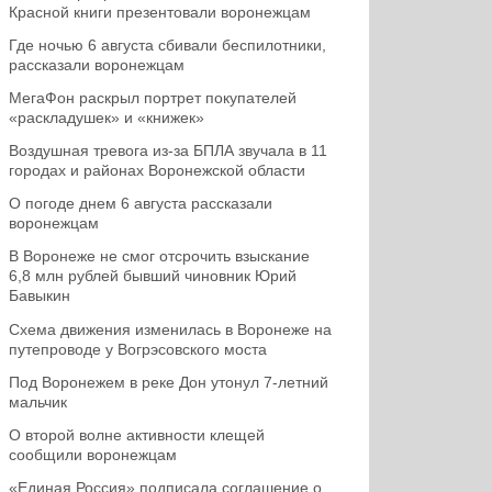
Красной книги презентовали воронежцам
Где ночью 6 августа сбивали беспилотники,
рассказали воронежцам
МегаФон раскрыл портрет покупателей
«раскладушек» и «книжек»
Воздушная тревога из-за БПЛА звучала в 11
городах и районах Воронежской области
О погоде днем 6 августа рассказали
воронежцам
В Воронеже не смог отсрочить взыскание
6,8 млн рублей бывший чиновник Юрий
Бавыкин
Схема движения изменилась в Воронеже на
путепроводе у Вогрэсовского моста
Под Воронежем в реке Дон утонул 7-летний
мальчик
О второй волне активности клещей
сообщили воронежцам
«Единая Россия» подписала соглашение о