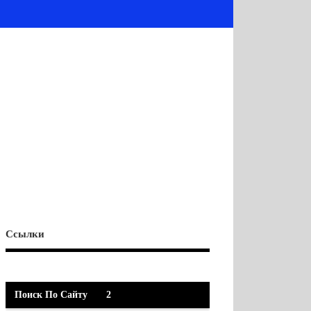
Ссылки
Поиск По Сайту
2