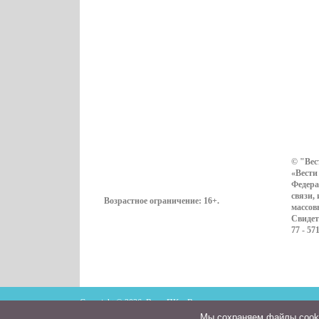
© "Вес
«Вести
Федера
связи,
Возрастное ограничение:
16+
.
массов
Свидет
77 - 57
Copyright © 2026. ВестиПК в Воронеже
Мы cохраняем файлы cookie