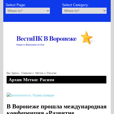
Select Page:
Select Category:
Вы Здесь:
Главная
»
Метка »
Расизм
Архив Метки: Расизм
В Воронеже прошла международная
конференция «Развитие