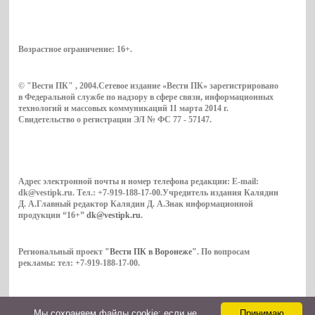
Возрастное ограничение:
16+
.
© "Вести ПК" , 2004.Сетевое издание «Вести ПК» зарегистрировано
в Федеральной службе по надзору в сфере связи, информационных
технологий и массовых коммуникаций 11 марта 2014 г.
Свидетельство о регистрации ЭЛ № ФС 77 - 57147.
Адрес электронной почты и номер телефона редакции: E-mail:
dk@vestipk.ru. Тел.: +7-919-188-17-00.Учредитель издания Калядин
Д. А.Главный редактор Калядин Д. А.Знак информационной
продукции “16+”
dk@vestipk.ru
.
Региональный проект
"Вести ПК в Воронеже"
. По вопросам
рекламы: тел: +7-919-188-17-00.
Мы cохраняем файлы cookie: если не
Принимаю