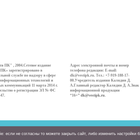
ти ПК" , 2004.Сетевое издание
Адрес электронной почты и номер
 ПК» зарегистрировано в
телефона редакции: E-mail:
льной службе по надзору в сфере
dk@vestipk.ru. Тел.: +7-919-188-17-
 информационных технологий и
00.Учредитель издания Калядин Д.
ых коммуникаций 11 марта 2014 г.
А.Главный редактор Калядин Д. А.Знак
ельство о регистрации ЭЛ № ФС
информационной продукции
147.
“16+”
dk@vestipk.ru
.
: если не согласны то можете закрыть сайт, либо изменить настройки 