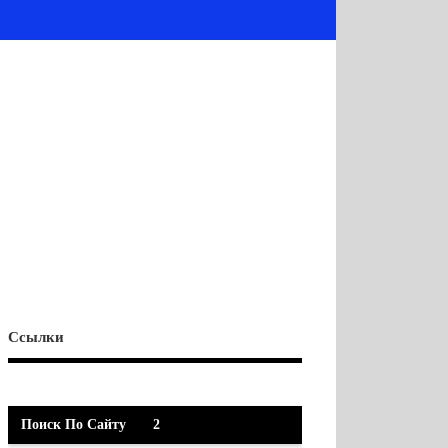
Ссылки
Поиск По Сайту
2