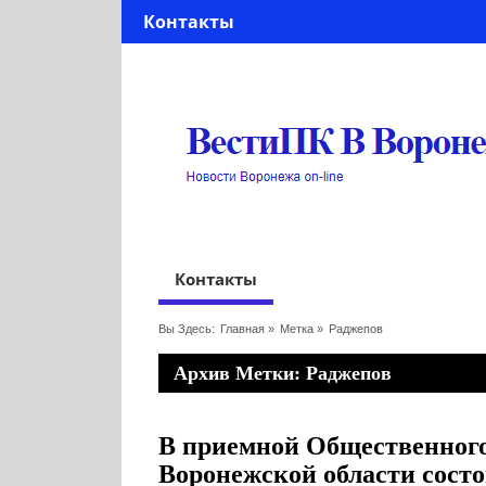
Контакты
Контакты
Вы Здесь:
Главная
»
Метка »
Раджепов
Архив Метки: Раджепов
В приемной Общественного
Воронежской области сост