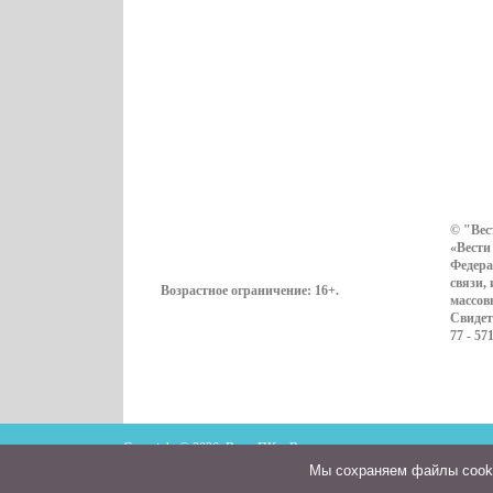
© "Вес
«Вести
Федера
связи,
Возрастное ограничение:
16+
.
массов
Свидет
77 - 57
Copyright © 2026. ВестиПК в Воронеже
Мы cохраняем файлы cookie