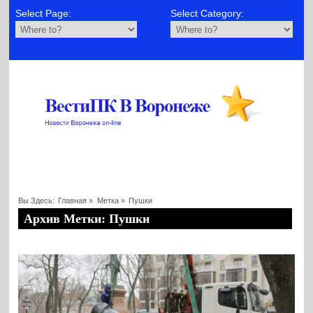
Select Page:
Select Category:
Вы Здесь:
Главная
»
Метка »
Пушки
Архив Метки: Пушки