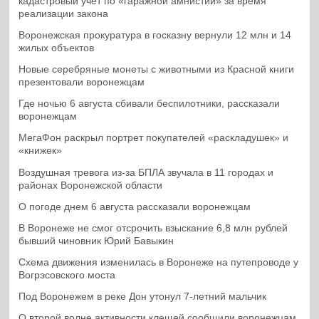
кадастровый учет по «гаражной амнистии» за время
реализации закона
Воронежская прокуратура в госказну вернули 12 млн и 14
жилых объектов
Новые серебряные монеты с животными из Красной книги
презентовали воронежцам
Где ночью 6 августа сбивали беспилотники, рассказали
воронежцам
МегаФон раскрыл портрет покупателей «раскладушек» и
«книжек»
Воздушная тревога из-за БПЛА звучала в 11 городах и
районах Воронежской области
О погоде днем 6 августа рассказали воронежцам
В Воронеже не смог отсрочить взыскание 6,8 млн рублей
бывший чиновник Юрий Бавыкин
Схема движения изменилась в Воронеже на путепроводе у
Вогрэсовского моста
Под Воронежем в реке Дон утонул 7-летний мальчик
О второй волне активности клещей сообщили воронежцам