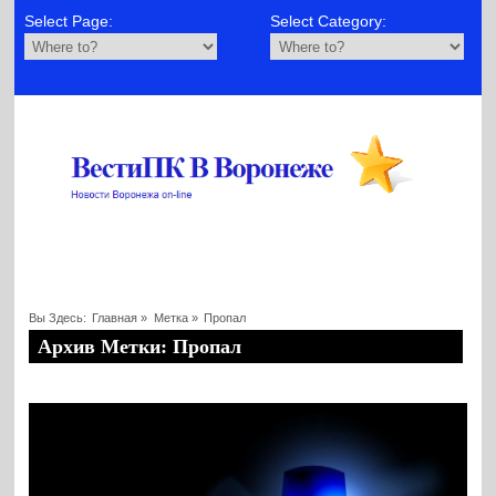
Select Page:
Select Category:
Вы Здесь:
Главная
»
Метка »
Пропал
Архив Метки: Пропал