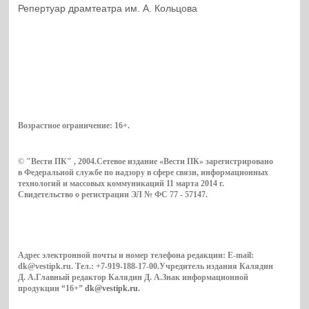
Репертуар драмтеатра им. А. Кольцова
Возрастное ограничение:
16+
.
© "Вести ПК" , 2004.Сетевое издание «Вести ПК» зарегистрировано
в Федеральной службе по надзору в сфере связи, информационных
технологий и массовых коммуникаций 11 марта 2014 г.
Свидетельство о регистрации ЭЛ № ФС 77 - 57147.
Адрес электронной почты и номер телефона редакции: E-mail:
dk@vestipk.ru. Тел.: +7-919-188-17-00.Учредитель издания Калядин
Д. А.Главный редактор Калядин Д. А.Знак информационной
продукции “16+”
dk@vestipk.ru
.