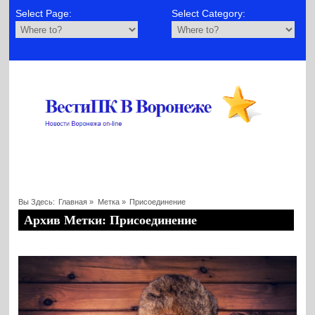
Select Page:
Select Category:
Вы Здесь:
Главная
»
Метка »
Присоединение
Архив Метки: Присоединение