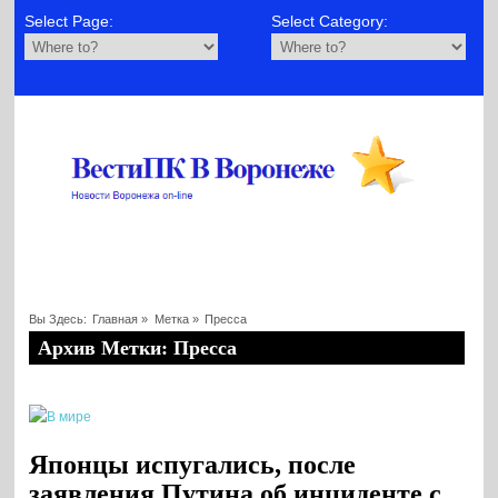
Select Page:
Select Category:
Вы Здесь:
Главная
»
Метка »
Пресса
Архив Метки: Пресса
Японцы испугались, после
заявления Путина об инциденте с