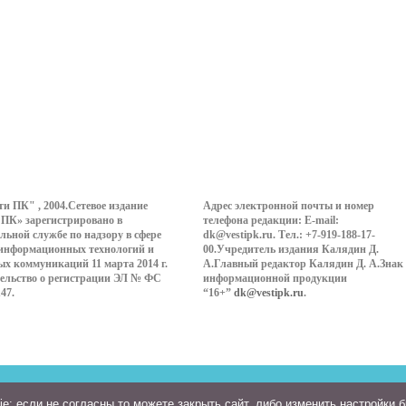
ти ПК" , 2004.Сетевое издание
Адрес электронной почты и номер
 ПК» зарегистрировано в
телефона редакции: E-mail:
льной службе по надзору в сфере
dk@vestipk.ru. Тел.: +7-919-188-17-
 информационных технологий и
00.Учредитель издания Калядин Д.
ых коммуникаций 11 марта 2014 г.
А.Главный редактор Калядин Д. А.Знак
ельство о регистрации ЭЛ № ФС
информационной продукции
147.
“16+”
dk@vestipk.ru
.
: если не согласны то можете закрыть сайт, либо изменить настройки 