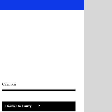
Ссылки
Поиск По Сайту
2