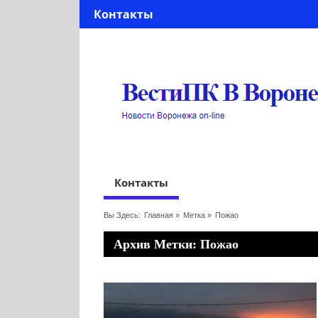
Контакты
Контакты
Вы Здесь:
Главная
»
Метка »
Пожао
Архив Метки: Пожао