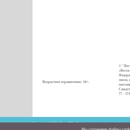
© "Вес
«Вести
Федера
связи,
Возрастное ограничение:
16+
.
массов
Свидет
77 - 57
Copyright © 2026. ВестиПК в Воронеже
Мы cохраняем файлы cookie