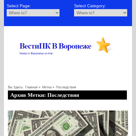
Select Page:
Select Category:
Вы Здесь:
Главная
»
Метка »
Последствия
Архив Метки: Последствия