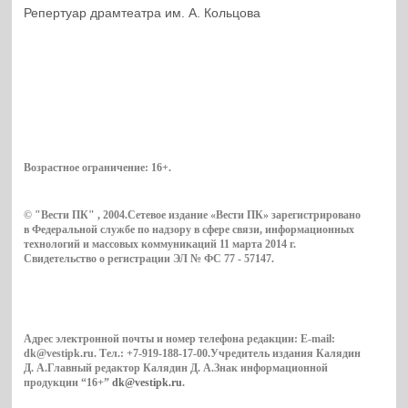
Репертуар драмтеатра им. А. Кольцова
Возрастное ограничение:
16+
.
© "Вести ПК" , 2004.Сетевое издание «Вести ПК» зарегистрировано
в Федеральной службе по надзору в сфере связи, информационных
технологий и массовых коммуникаций 11 марта 2014 г.
Свидетельство о регистрации ЭЛ № ФС 77 - 57147.
Адрес электронной почты и номер телефона редакции: E-mail:
dk@vestipk.ru. Тел.: +7-919-188-17-00.Учредитель издания Калядин
Д. А.Главный редактор Калядин Д. А.Знак информационной
продукции “16+”
dk@vestipk.ru
.