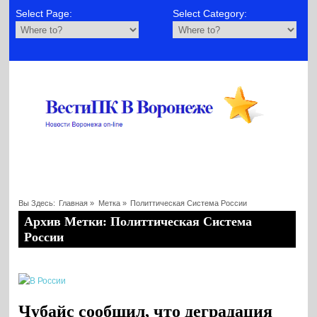
Select Page:
Select Category:
Вы Здесь:
Главная
»
Метка »
Политтическая Система России
Архив Метки: Политтическая Система
России
Чубайс сообщил, что деградация