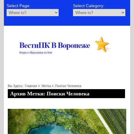
Select Page:
Select Category:
Вы Здесь:
Главная
»
Метка »
Поиски Человека
Архив Метки: Поиски Человека