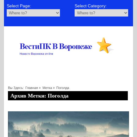
Select Page:
Select Category:
Вы Здесь:
Главная
»
Метка »
Поголда
Архив Метки: Поголда