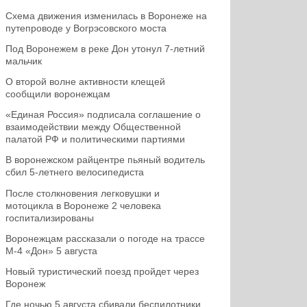
Схема движения изменилась в Воронеже на
путепроводе у Вогрэсовского моста
Под Воронежем в реке Дон утонул 7-летний
мальчик
О второй волне активности клещей
сообщили воронежцам
«Единая Россия» подписала соглашение о
взаимодействии между Общественной
палатой РФ и политическими партиями
В воронежском райцентре пьяный водитель
сбил 5-летнего велосипедиста
После столкновения легковушки и
мотоцикла в Воронеже 2 человека
госпитализированы
Воронежцам рассказали о погоде на трассе
М-4 «Дон» 5 августа
Новый туристический поезд пройдет через
Воронеж
Где ночью 5 августа сбивали беспилотники,