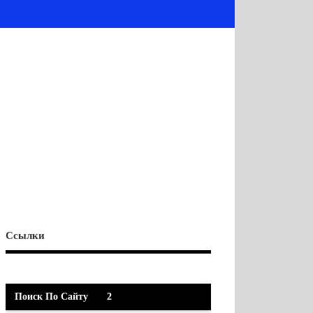
Ссылки
Поиск По Сайту
2