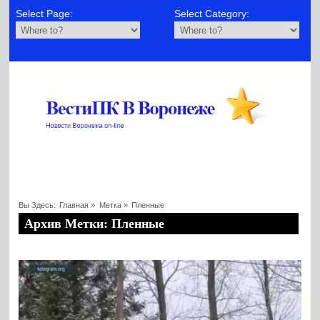
Select Page:
Select Category:
Вы Здесь:
Главная
»
Метка »
Пленные
Архив Метки: Пленные