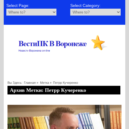
Select Page:
Select Category:
Вы Здесь:
Главная
»
Метка »
Петрр Кучеренко
Архив Метки: Петрр Кучеренко