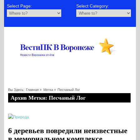
Select Page:
Select Category:
Вы Здесь:
Главная
»
Метка »
Песчаный Лог
Архив Метки: Песчаный Лог
6 деревьев повредили неизвестные
в мемориальном комплексе