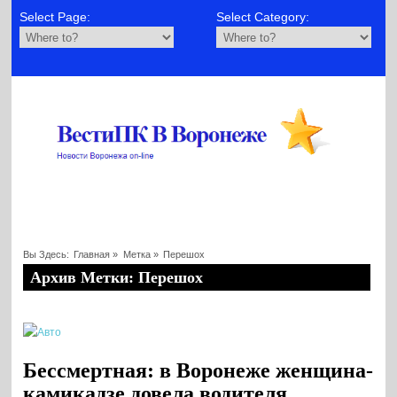
Select Page:
Select Category:
Вы Здесь:
Главная
»
Метка »
Перешох
Архив Метки: Перешох
Бессмертная: в Воронеже женщина-
камикадзе довела водителя