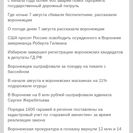
с начала года более 900 аварий помог оформить
государственный дорожный патруль
Где ночью 7 августа сбивали беспилотники, рассказали
воронежцам
О погоде днем 7 августа рассказали воронежцам
США просят Россию освободить осужденного в Воронеже
американца Роберта Гилмана
Избирком завершил регистрацию воронежских кандидатов
в депутаты ГД РФ
Воронежцев оштрафовали за поездку на пикапе с
бассейном
В начале августа в воронежских магазинах на 11%
подорожали огурцы
В Воронеже на 8 млн рублей оштрафовали адвоката
Сергея Жеребятьева
Порядка 1600 гаражей в регионе поставлены на
кадастровый учет по «гаражной амнистии» за время
реализации закона
Воронежская прокуратура в госказну вернули 12 млн и 14