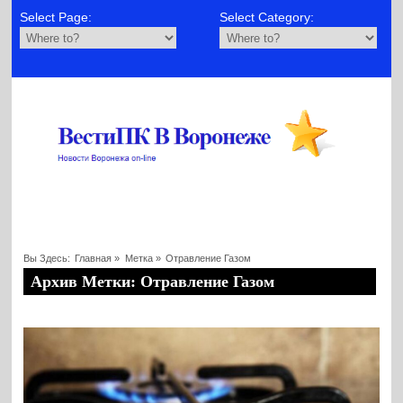
Select Page:
Select Category:
Вы Здесь:
Главная
»
Метка »
Отравление Газом
Архив Метки: Отравление Газом