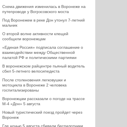
Схема движения изменилась в Воронеже на
путепроводе у Вогрэсовского моста
Под Воронежем в реке Дон утонул 7-летний
мальчик
О второй волне активности клещей
сообщили воронежцам
«Единая Россия» подписала соглашение о
взаимодействии между Общественной
палатой РФ и политическими партиями
В воронежском райцентре пьяный водитель
сбил 5-летнего велосипедиста
После столкновения легковушки и
мотоцикла в Воронеже 2 человека
госпитализированы
Воронежцам рассказали о погоде на трассе
М-4 «Дон» 5 августа
Новый туристический поезд пройдет через
Воронеж
Где ночью 5 августа сбивали беспилотники,