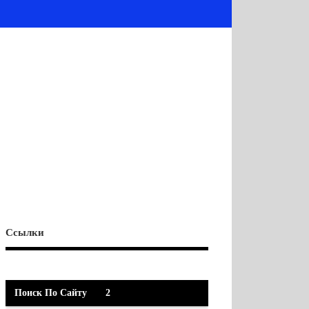
Ссылки
Поиск По Сайту
2