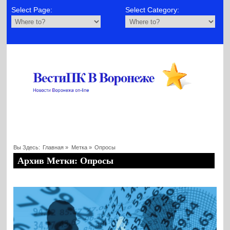
Select Page:
Select Category:
Вы Здесь:
Главная
»
Метка »
Опросы
Архив Метки: Опросы