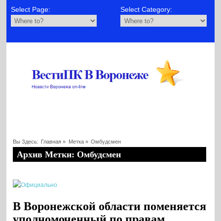
Select Page:
Select Category:
Вы Здесь:
Главная
»
Метка »
Омбудсмен
Архив Метки: Омбудсмен
В Воронежской области поменяется
уполномоченный по правам