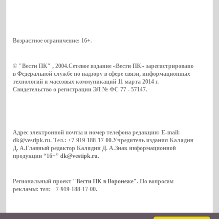
Возрастное ограничение:
16+
.
© "Вести ПК" , 2004.Сетевое издание «Вести ПК» зарегистрировано
в Федеральной службе по надзору в сфере связи, информационных
технологий и массовых коммуникаций 11 марта 2014 г.
Свидетельство о регистрации ЭЛ № ФС 77 - 57147.
Адрес электронной почты и номер телефона редакции: E-mail:
dk@vestipk.ru. Тел.: +7-919-188-17-00.Учредитель издания Калядин
Д. А.Главный редактор Калядин Д. А.Знак информационной
продукции “16+”
dk@vestipk.ru
.
Региональный проект
"Вести ПК в Воронеже"
. По вопросам
рекламы: тел: +7-919-188-17-00.