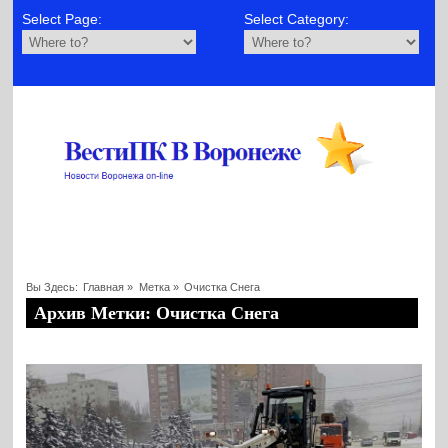
Select Page:
Select Category:
Вы Здесь:
Главная
»
Метка »
Очистка Снега
Архив Метки: Очистка Снега