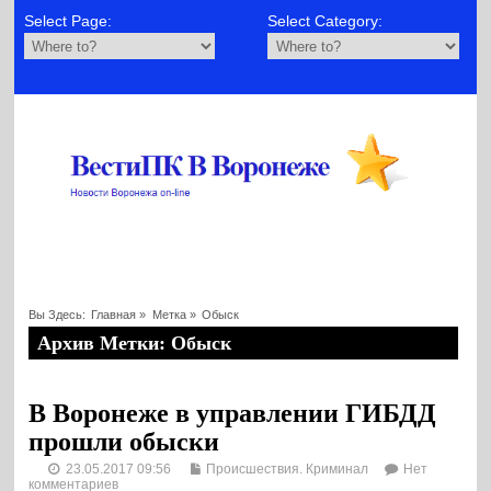
Select Page:
Select Category:
Вы Здесь:
Главная
»
Метка »
Обыск
Архив Метки: Обыск
В Воронеже в управлении ГИБДД
прошли обыски
23.05.2017 09:56
Происшествия. Криминал
Нет
комментариев