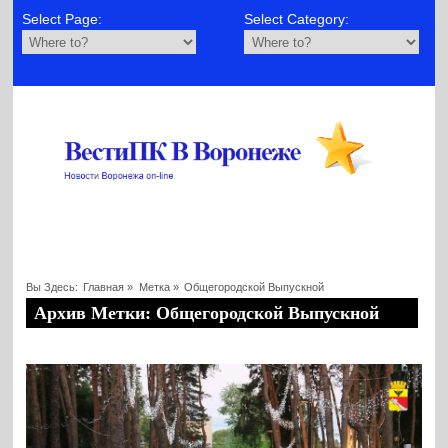
Select Page:
Select Category:
Вы Здесь:
Главная
»
Метка »
Общегородской Выпускной
Архив Метки: Общегородской Выпускной